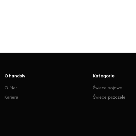
O handsly
Kategorie
O Nas
Świece sojowe
Kariera
Świece pszczele