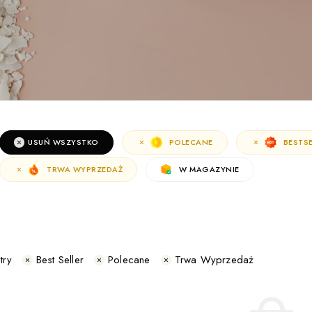
USUŃ WSZYSTKO
POLECANE
BESTSE
TRWA WYPRZEDAŻ
W MAGAZYNIE
try
Best Seller
Polecane
Trwa Wyprzedaż