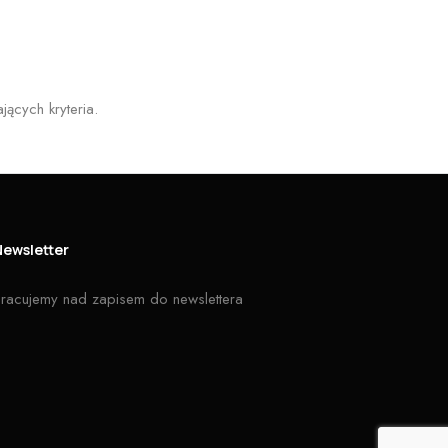
jących kryteria.
Newsletter
racujemy nad zapisem do newslettera