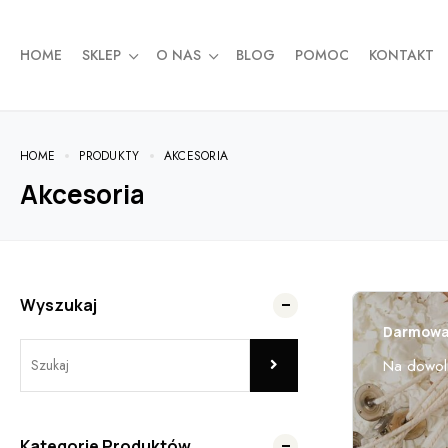
HOME
SKLEP
O NAS
BLOG
POMOC
KONTAKT
HOME
PRODUKTY
AKCESORIA
Akcesoria
Wyszukaj
Darmowa 
Na dowol
Kategorie Produktów