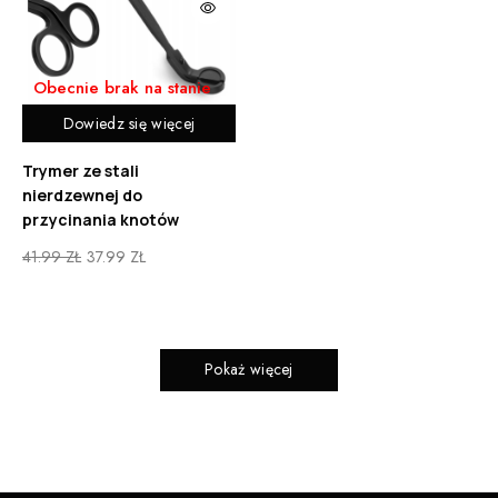
Obecnie brak na stanie
Dowiedz się więcej
Trymer ze stali
nierdzewnej do
przycinania knotów
41.99
ZŁ
37.99
ZŁ
Pokaż więcej