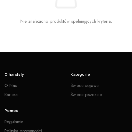
Nie znaleziono produktów spełniających kryteria.
O handsly
Kategorie
O Nas
Świece sojowe
Kariera
Świece pszczele
Pomoc
Regulamin
Polityka prywatności