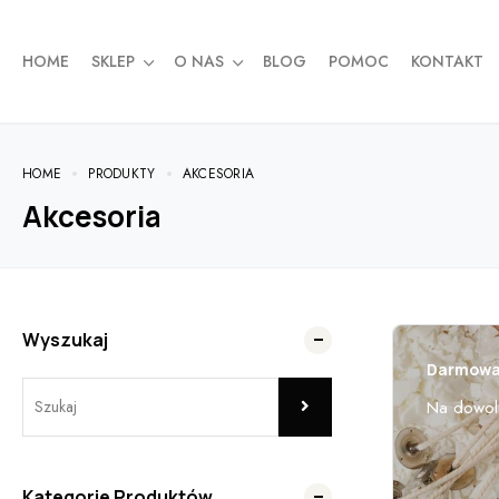
HOME
SKLEP
O NAS
BLOG
POMOC
KONTAKT
HOME
PRODUKTY
AKCESORIA
Akcesoria
Wyszukaj
Darmowa 
Na dowol
Kategorie Produktów