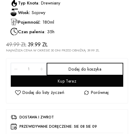
Typ Knota
: Drewniany
Wosk:
Sojowy
Pojemność
: 180ml
Czas palenia
: 35h
49.99
ZŁ
39.99
ZŁ
NAJNIŻSZA CENA W OKRESIE 30 DNI PRZED OBNIŻKĄ:
39.99
ZŁ
.
Dodaj do koszyka
Kup Teraz
DOSTAWA I ZWROT
PRZEWIDYWANE DORĘCZENIE:
SIE 08 SIE 09