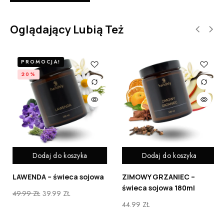
Oglądający Lubią Też
PROMOCJA!
20%
ka
Dodaj do koszyka
Dodaj do koszyka
sojowa
ZIMOWY GRZANIEC –
JAGODOWA MAGIA –
świeca sojowa 180ml
świeca sojowa
44.99
ZŁ
49.99
ZŁ
39.99
ZŁ