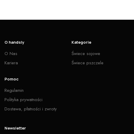
O handsly
Kategorie
O Nas
Świece sojowe
Kariera
Świece pszczele
Pomoc
Regulamin
Polityka prywatności
Dostawa, płatności i zwroty
Newsletter